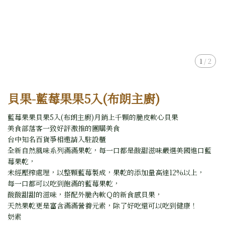
1
/
2
貝果-藍莓果果5入(布朗主廚)
藍莓果果貝果5入(布朗主廚)月銷上千顆的脆皮軟心貝果
美食部落客一致好評激推的團購美食
台中知名百貨爭相邀請入駐設櫃
全新自然風味系列滿滿果乾，每一口都是酸甜滋味嚴選美國進口藍
莓果乾，
未經壓榨處理，以整顆藍莓製成，果乾的添加量高達12%以上，
每一口都可以吃到飽滿的藍莓果乾，
酸酸甜甜的滋味，搭配外脆內軟Ｑ的新食感貝果，
天然果乾更是富含滿滿營養元素，除了好吃還可以吃到健康！
奶素