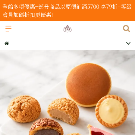
全館多項優惠~部分商品以原價計滿5700 享79折+等級
會員加碼折扣更優惠!