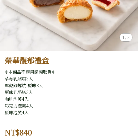
1
/
3
榮華馥郁禮盒
❋本商品不適用超商取貨❋
草莓乳酪塔3入
雪藏銅鑼燒-原味3入
原味乳酪塔3入
咖啡泡芙4入
巧克力泡芙4入
原味泡芙4入
NT$840