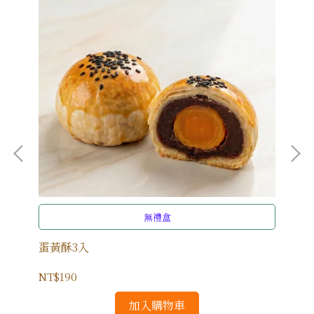
無禮盒
蛋黃酥3入
綠
NT$190
NT
加入購物車