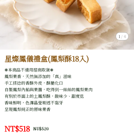
1
/
4
星燦鳳儀禮盒(鳳梨酥18入)
❋本商品不適用超商取貨❋
鳳梨果香，天然無添加的「真」滋味
手工揉捻的香酥外皮，酥脆化口
自製鳳梨內餡與果醬，吃得到一絲絲的鳳梨果肉
有別於市面上的土鳳梨酥，酸味少、甜度低
香味鮮明，色澤晶瑩剔透不黏牙
呈現鳳梨純正的原味果香
NT$518
NT$520