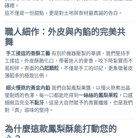
磚裡。
這不僅是一份甜點，更是對土地與食材最真誠的告白。
職人細作：外皮與內餡的完美共
舞
手工揉捻的香酥工藝
有別於機器壓製的單調，我們堅持手
工揉捻。外皮酥脆化口，帶著迷人的麥香，咬下時紮實而不
易粉碎。表面的
凸起顆粒
，不僅是手工的印記，更象徵著皮
薄餡多的極致比例。
細火慢熬的黃金內餡
我們自製鳳梨果醬，以慢火熬煮出晶
瑩剔透的色澤。每一口都能吃得到
一絲絲的鳳梨果粒
，口感
細緻且完全
不黏牙
。這是大自然賦予的真實纖維，也是我們
對「真」滋味的堅持。
為什麼這款鳳梨酥能打動您的