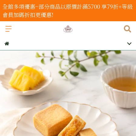
全館多項優惠~部分商品以原價計滿5700 享79折+等級
會員加碼折扣更優惠!