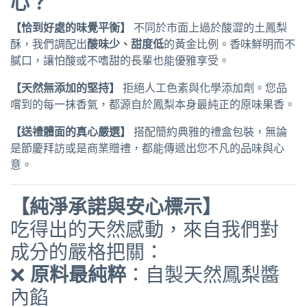
心？
【恰到好處的味覺平衡】
不同於市面上過於酸澀的土鳳梨
酥，我們調配出
酸味少、甜度低
的黃金比例。香味鮮明而不
膩口，讓怕酸或不嗜甜的長輩也能優雅享受。
【天然無添加的堅持】
拒絕人工色素與化學添加劑。您品
嚐到的每一抹香氣，都源自於鳳梨本身最純正的原味果香。
【送禮體面的真心嚴選】
搭配簡約典雅的禮盒包裝，無論
是節慶拜訪或是商業贈禮，都能傳遞出您不凡的品味與心
意。
【純淨承諾與安心標示】
吃得出的天然感動，來自我們對
成分的嚴格把關：
❌
原料最純粹
：自製天然鳳梨醬
內餡