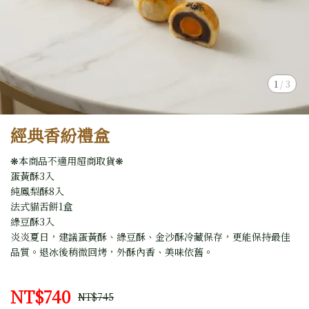
1
/
3
經典香紛禮盒
❋本商品不適用超商取貨❋
蛋黃酥3入
純鳳梨酥8入
法式貓舌餅1盒
綠豆酥3入
炎炎夏日，建議蛋黃酥、綠豆酥、金沙酥冷藏保存，更能保持最佳
品質。退冰後稍微回烤，外酥內香、美味依舊。
NT$740
NT$745