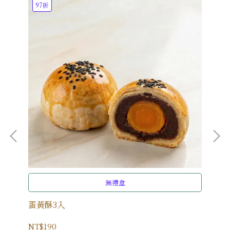
97折
9
無禮盒
蛋黃酥3入
綠
NT$190
NT