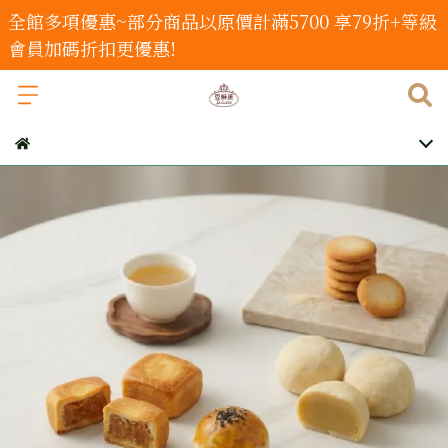
全館多項優惠~部分商品以原價計滿5700 享79折+等級
會員加碼折扣更優惠!