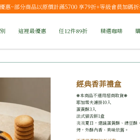
優惠~部分商品以原價計滿5700 享79折+等級會員加碼折
別
這裡最優惠
任12件89折
精選咖啡
經典香菲禮盒
❋本商品不適用超商取貨❋
耶加雪夫濾掛10入
蛋黃酥3入
法式貓舌餅1盒
炎炎夏日，建議蛋黃酥、綠豆酥
烤，外酥內香、美味依舊。